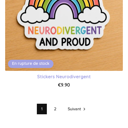
En rupture de stock
Stickers Neurodivergent
€9.90
1
2
Suivant