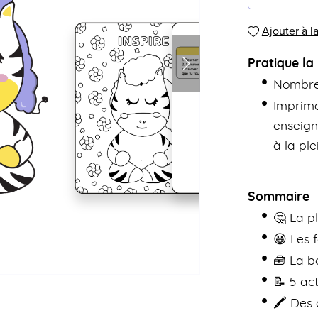
Ajouter à la
Pratique la
Nombre
Imprima
enseigna
à la pl
Sommaire
🤔 La p
😀 Les 
🧰 La bo
📝 5 ac
🖍 Des 