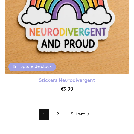
En rupture de stock
Stickers Neurodivergent
€9.90
1
2
Suivant